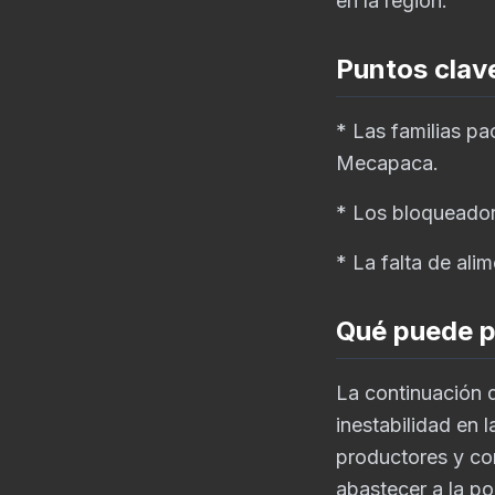
en la región.
Puntos clav
* Las familias pa
Mecapaca.
* Los bloqueadore
* La falta de ali
Qué puede p
La continuación d
inestabilidad en 
productores y com
abastecer a la po