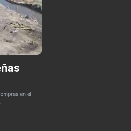
eñas
compras en el
s