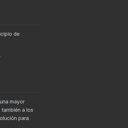
icipio de
.
a una mayor
o también a los
olución para