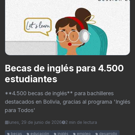
Becas de inglés para 4.500
estudiantes
**4.500 becas de inglés** para bachilleres
destacados en Bolivia, gracias al programa 'Inglés
para Todos'
lunes, 29 de junio de 2026
2
min de lectura
becas
educación
inglés
empleo
desarrollo